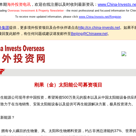
本期
海外投资电讯
，欢迎在线注册以及时收到最新资讯：
www.China-Invests.ne
eading
Overseas Investment & Property Newsletter
- the most professional and focused information for Chi
To receive more updated information, please click
www.China-Invests.net/Rregister
.
务集团
提供，更多境外投资项目及合作伙伴请点击
http://cn.china-invests.net
。如果不
接回复此邮件，有任何问题或建议请发邮件至
Beijing@Chinaww.net
。
刚果（金）太阳能公司募资项目
源公司现寻求中国投资，希望筹措500万美元的股本以及从中国太阳能设备供应商获
将致力于在当地销售、安装太阳能设备以及提供可再生能源解决方案，极具投资潜力。
的新能源？
有令人瞩目的生物量、风、太阳和生物燃料资源，约占非洲总潜能的37%、世界的