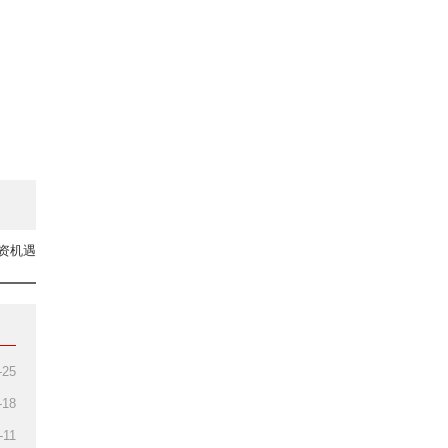
资机遇
-25
-18
-11