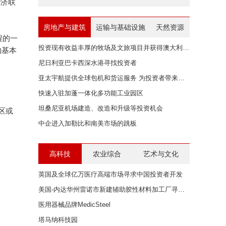
经济联
房地产与建筑
运输与基础设施
天然资源
程的一
投资现有收益丰厚的牧场及文旅项目并获得澳大利亚身份
的基本
尼日利亚巴卡西深水港寻找投资者
亚太宇航提供全球包机和货运服务 为投资者带来无限商机
快速入驻加蓬一体化多功能工业园区
坦桑尼亚机场建造、改造和升级等投资机会
济区或
中企进入加勒比和南美市场的跳板
高科技
农业综合
艺术与文化
英国及全球亿万医疗高端市场寻求中国投资者开发
美国-内达华州雷诺市新建辅助胶性材料加工厂寻求中国投资者
医用器械品牌MedicSteel
塔马纳科技园