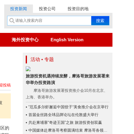
投资新闻
投资公司
投资目的地
海外投资中心
English Version
活动 • 专题
旅游投资机遇持续发酵，摩洛哥旅游发展署来
华举办投资路演
迎投稿
摩洛哥旅游发展署投资推介会10月在北京、
上海、香港举办。
技
• “厄瓜多尔虾邂逅中国饺子“美食推介会在京举行
• 首届金丝路全球品牌论坛在伦敦盛大举行
• 共赴柬埔寨“奇迹王国”之旅 旅游投资创双赢
济区的
• 中国媒体赴摩洛哥考察圆满结束 摩洛哥各领域投资潜力大、商机无限