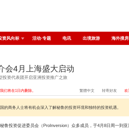
投资风向标
活动·专题
电讯
出境旅游
海外搜房
介会4月上海盛大启动
型投资代表团开启亚洲投资推广之旅
我们将在1日内删除。
繁體中文
转寄好友
欢
，中国的商务人士将有机会深入了解秘鲁的投资环境和独特的投资机遇。
率秘鲁投资促进委员会（ProInversion）众多成员，于4月8日周一到