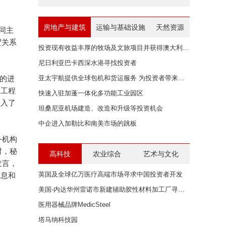
房地产与建筑
运输与基础设施
天然资源
同主
贸关系
投资现有收益丰厚的牧场及文旅项目并获得澳大利亚身份
尼日利亚巴卡西深水港寻找投资者
的进
亚太宇航提供全球包机和货运服务 为投资者带来无限商机
利工程
快速入驻加蓬一体化多功能工业园区
深入了
坦桑尼亚机场建造、改造和升级等投资机会
中企进入加勒比和南美市场的跳板
务机构
届时，秘
高科技
农业综合
艺术与文化
发言，
英国及全球亿万医疗高端市场寻求中国投资者开发
信息和
美国-内达华州雷诺市新建辅助胶性材料加工厂寻求中国投资者
医用器械品牌MedicSteel
塔马纳科技园