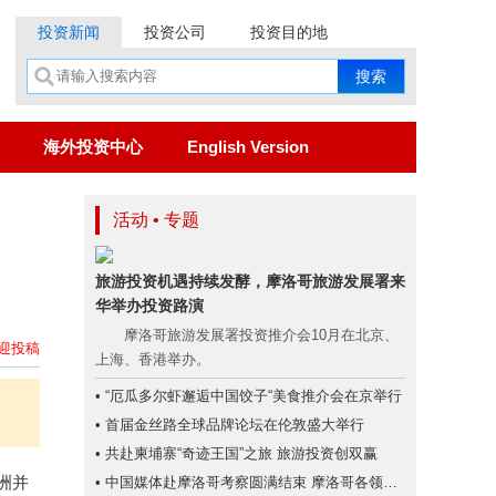
投资新闻
投资公司
投资目的地
海外投资中心
English Version
活动 • 专题
旅游投资机遇持续发酵，摩洛哥旅游发展署来
华举办投资路演
摩洛哥旅游发展署投资推介会10月在北京、
迎投稿
上海、香港举办。
• “厄瓜多尔虾邂逅中国饺子“美食推介会在京举行
• 首届金丝路全球品牌论坛在伦敦盛大举行
• 共赴柬埔寨“奇迹王国”之旅 旅游投资创双赢
亚洲并
• 中国媒体赴摩洛哥考察圆满结束 摩洛哥各领域投资潜力大、商机无限