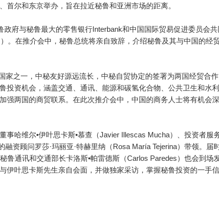
、首尔和东京举办，旨在拉近秘鲁和亚洲市场的距离。
府与秘鲁最大的零售银行Interbank和中国国际贸易促进委员会共
9日）。在推介会中，秘鲁总统将亲自致辞，介绍秘鲁及其与中国的经
家之一，中秘友好源远流长，中秘自贸协定的签署为两国经贸合作
鲁投资机会，涵盖交通、通讯、能源和碳氢化合物、公共卫生和水
加强两国的商贸联系。在此次推介会中，中国的商务人士将有机会
伊叶思卡斯•慕查（Javier Illescas Mucha）、投资者服
的融资顾问罗莎·玛丽亚·特赫里纳（Rosa María Tejerina）带领。
及秘鲁通讯和交通部长卡洛斯•帕雷德斯（Carlos Paredes）也会到场
与伊叶思卡斯先生亲自会面，并做独家采访，掌握秘鲁投资的一手