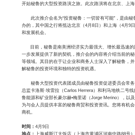
开始秘鲁的大型投资路演之旅。此次路演将在北京、上海
此次推介会名为“投资秘鲁：一切皆有可能”，是由秘鲁政
办的，其中国之行将抵达北京（4月8日）和上海（4月
和发展机会。
目前，秘鲁是南美洲经济实力最强大、增长最迅速的国
一步发展提供了新的契机，推介会的内容将介绍当前的秘
等领域。其目的在于让企业和商务人士深入了解秘鲁，并
解秘鲁的投资环境和独特的投资机遇。
秘鲁大型投资代表团成员由秘鲁投资促进委员会常务董事哈维尔•
总监卡洛斯·埃雷拉（Carlos Herrera）和利马地铁二号线
鲁能源和矿业部长豪尔赫•梅里诺（Jorge Merino），以
为与会人员提供丰富的秘鲁商贸和投资资讯。您将有机会
商机。
时间：
4月9日
地点：
上海威斯汀大饭店（上海市黄浦区河南中路88号）