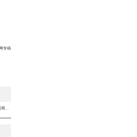
网专稿
下一篇：国内一线开发商确认参加上海房展会暨五一假日楼市 展商阵容强大