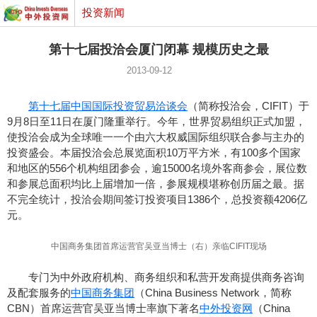
投资新闻
第十七届投洽会厦门闭幕 规模历史之最
2013-09-12
第十七届中国国际投资贸易洽谈会
（简称投洽会，CIFIT）于
9月8日至11日在厦门隆重举行。今年，世界贸易组织正式加盟，
使投洽会成为全球唯一一个由六大权威国际组织联合参与主办的
投资盛会。本届投洽会总展览面积10万平方米，有100多个国家
和地区的556个机构组团参会，逾15000名境外客商参会，展位数
和参展总面积均比上届增加一倍，参展规模堪称创历届之最。据
不完全统计，投洽会期间签订投资项目1386个，总投资额4206亿
元。
中国商务集团首席运营官吴亚当博士（右）亲临CIFIT现场
专门为中外政府机构、商务组织和私营开发商提供商务咨询
及配套服务的
中国商务集团
（China Business Network，简称
CBN）首席运营官吴亚当博士率旗下著名
中外投资网
（China