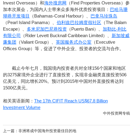
Invest Overseas）和
海外搜房网
（Find Properties Overseas）参
加本次展会，为国内人士带来众多海外优质投资项目：
巴哈马珊
瑚巷开发项目
（Bahamas-Coral Harbour）、
巴拿马珍珠岛
（Pearl Island Panama）、
伯利兹巴拉姆度假社区
（The Balam
Escape）、
多米尼加巴尼巷投资
（Puerto Bani）、
加勒比-利比
有限公司
（Rider Levett Bucknall Caribbean Limited）、
新加坡威
廉集团
（Valiant Group）、
英国服务式办公室
（Executive
Offices Group）等，促进了中外企业、投资者的交流与合作。
截止今年七月，我国境内投资者共对全球156个国家和地区
的3275家境外企业进行了直接投资，实现非金融类直接投资506
亿美元，同比增长20%。预计到2015年中国对外直接投将达到
1500亿美元。
相关英语新闻：
The 17th CIFIT Reach US$67.8 Billion
Investment Volume
中外投资网专稿
上一篇：
非洲将成中国海外投资最佳目的地