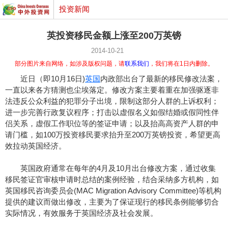
投资新闻
英投资移民金额上涨至200万英镑
2014-10-21
部分图片来自网络，如涉及版权问题，请
联系我们
，我们将在1日内删除。
近日（即10月16日)
英国
内政部出台了最新的移民修改法案，
一直以来各方猜测也尘埃落定。修改方案主要着重在加强驱逐非
法违反公众利益的犯罪分子出境，限制这部分人群的上诉权利；
进一步完善行政复议程序；打击以虚假名义如假结婚或假同性伴
侣关系，虚假工作职位等的签证申请；以及抬高高资产人群的申
请门槛，如100万投资移民要求抬升至200万英镑投资，希望更高
效拉动英国经济。
英国政府通常在每年的4月及10月出台修改方案，通过收集
移民签证官审核申请时总结的案例经验，结合采纳多方机构，如
英国移民咨询委员会(MAC Migration Advisory Committee)等机构
提供的建议而做出修改，主要为了保证现行的移民条例能够切合
实际情况，有效服务于英国经济及社会发展。