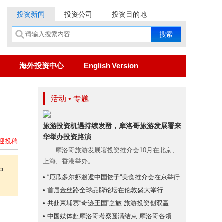
投资新闻
投资公司
投资目的地
海外投资中心
English Version
活动 • 专题
旅游投资机遇持续发酵，摩洛哥旅游发展署来
华举办投资路演
迎投稿
摩洛哥旅游发展署投资推介会10月在北京、
上海、香港举办。
中
• “厄瓜多尔虾邂逅中国饺子“美食推介会在京举行
• 首届金丝路全球品牌论坛在伦敦盛大举行
• 共赴柬埔寨“奇迹王国”之旅 旅游投资创双赢
• 中国媒体赴摩洛哥考察圆满结束 摩洛哥各领域投资潜力大、商机无限