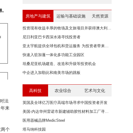
房地产与建筑
运输与基础设施
天然资源
投资现有收益丰厚的牧场及文旅项目并获得澳大利亚身份
尼日利亚巴卡西深水港寻找投资者
亚太宇航提供全球包机和货运服务 为投资者带来无限商机
快速入驻加蓬一体化多功能工业园区
坦桑尼亚机场建造、改造和升级等投资机会
中企进入加勒比和南美市场的跳板
高科技
农业综合
艺术与文化
，对法
英国及全球亿万医疗高端市场寻求中国投资者开发
多年来
美国-内达华州雷诺市新建辅助胶性材料加工厂寻求中国投资者
医用器械品牌MedicSteel
这两个
塔马纳科技园