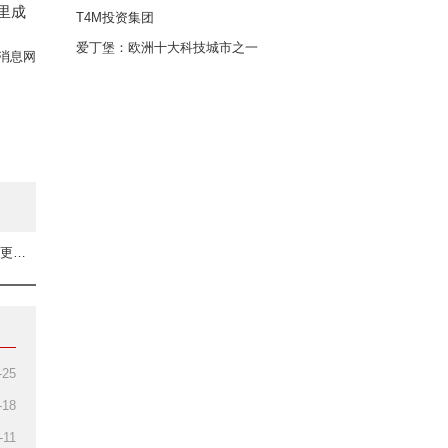
里成
T4M投资集团
爱丁堡：欧洲十大科技城市之一
消息网
下一篇：专家谈厄瓜多尔吸引外资：稳定的法律政策比优惠措施更重要
-25
-18
-11