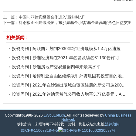
上一篇：
中国与菲律宾经贸合作进入“最好时期”
下一篇：
科创板企业陆续出炉，东沙湖基金小镇“基金新高地”角色日益突出
相关新闻：
投资周刊 | 阿联酋计划到2030年将经济规模从1.4万亿迪拉姆增加至3万亿迪拉姆
投资周刊 | 沙迦经济局在2021 年签发及续签61130份许可证，阿拉伯航空公司2021年净利润达到7.2亿迪拉姆
投资周刊 | 沙迦房地产交易量创四年来最高水平
投资周刊 | 哈姆利亚自由区继续吸引外资巩固其投资目的地地位，沙迦投资发展局与万豪国际集团签署合作协议
投资周刊 | 2021年在沙迦出版城自贸区注册的新公司达2000家，沙迦伊斯兰银行2021年净利润增长26.7%
投资周刊 | 2021年达纳天然气公司收入增至3.77亿美元，Arada销售额达24.1亿迪拉姆
Copyright©1998-
2026
Lvyou168.cn
. All Rights Reserved by
China Business
Network
版权所有，未经许可不得转载、复制、摘登或结集出版,
法律顾问
京ICP备11008318号-5
京公网安备 11010502030597号