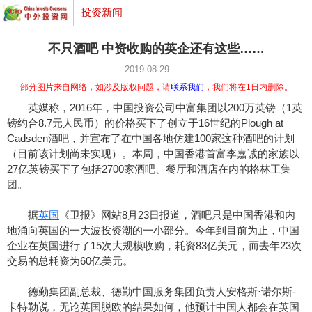
投资新闻
不只酒吧 中资收购的英企还有这些……
2019-08-29
部分图片来自网络，如涉及版权问题，请
联系我们
，我们将在1日内删除。
英媒称，2016年，中国投资公司中富集团以200万英镑（1英
镑约合8.7元人民币）的价格买下了创立于16世纪的Plough at
Cadsden酒吧，并宣布了在中国各地仿建100家这种酒吧的计划
（目前该计划尚未实现）。本周，中国香港首富李嘉诚的家族以
27亿英镑买下了包括2700家酒吧、餐厅和酒店在内的格林王集
团。
据
英国
《卫报》网站8月23日报道，酒吧只是中国香港和内
地涌向英国的一大波投资潮的一小部分。今年到目前为止，中国
企业在英国进行了15次大规模收购，耗资83亿美元，而去年23次
交易的总耗资为60亿美元。
德勤集团副总裁、德勤中国服务集团负责人安格斯·诺尔斯-
卡特勒说，无论英国脱欧的结果如何，他预计中国人都会在英国