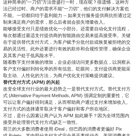
这种简单的"一刀切"方法曾盛行一时，现在呢？很遗憾，这种方
法已经过时。商户的需求不能"一刀切"，他们的支付解决方案也
不能。一切都归结于盈利能力 -- 如果支付服务提供商抗拒通过定
制来满足商户的需求，那么后者就会损失增量收入。
能够接受支付只是绩效优化一小部分。还需要自动化支付流程，
每次都通过最适支付提供商的智能路由交易来提高接受率。关键
在于提供替代支付方式，为客户赋予分批付款或恢复被拒绝的交
易的灵活性。此外还要进行有效的欺诈和合规性管理，确保企业
及其客户处于低风险水平。
随着数字支付体验的增加，企业必须访问更多数据点，以洞察从
客户支付偏好到转化率的所有信息。眨眼间，支付提供商更能采
取主动、人性化的方法，为商户优化支付策略提供建议。
替代支付方式
(APM)
的兴起
改变全球支付行业的最大趋势之一是替代支付方式。替代支付方
式 (Alternative Payment Methods, APM) 强调定制的重要性，它
可以让客户偏好得到满足，从而帮助商户通过支付来增加收入。
支付方式的选择通常取决于客户偏好和客户所在地区
。
不
过，是什么因素让商户认为 APM 如此棘手？因为全球范围内
接受并处理替代支付方式缺乏一致性。
荷兰的大多数消费者使用 iDeal，但巴西的消费者更偏好 Pix
或 Boleto，其中部分支付方式完全基于离线动态。美国消费者主