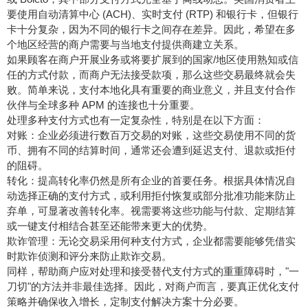
要使用自动清算中心 (ACH)、实时支付 (RTP) 和银行卡，但银行
卡十分复杂，因为不同的银行卡之间存在差异。因此，希望在多
个地区经营的商户需要与当地支付提供商建立关系。
如果顾客在商户开展业务或将要扩展到的国家/地区使用熟知或信
任的方式付款，而商户无法接受款项，那么这些交易最终就会失
败。简单来说，支付本地化具有重要的商业意义，并且支付合作
伙伴与全球多种 APM 的连接也十分重要。
处理多种支付方式也有一定复杂性，特别是在以下方面：
对账：企业必须进行数百万交易的对账，这些交易使用不同的货
币、拥有不同的结算时间，通常还会遭到延迟支付、退款或拒付
的阻碍。
转化：提高转化率仍然是所有企业的首要任务。根据具体情况自
动选择正确的支付方式，或利用拒付恢复或部分批准功能来防止
弃单，可显著改善转化率。视需要将这些功能与付款、定期结算
或一键支付相结合甚至还能带来更大的优势。
欺诈管理：无论交易采用何种支付方式，企业都需要能够凭借实
时欺诈侦测和评分来防止欺诈交易。
同样，帮助商户应对处理和接受替代支付方式的重重障碍时，"一
刀切"的方法并非最佳选择。因此，对商户而言，要真正优化支付
策略并确保收入增长，定制支付解决方案十分必要。