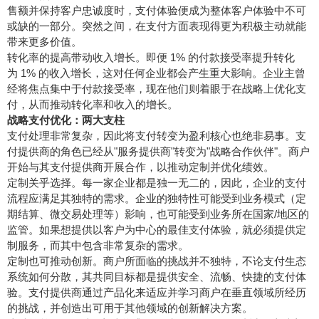
售额并保持客户忠诚度时，支付体验便成为整体客户体验中不可
或缺的一部分。突然之间，在支付方面表现得更为积极主动就能
带来更多价值。
转化率的提高带动收入增长。即便 1% 的付款接受率提升转化
为 1% 的收入增长，这对任何企业都会产生重大影响。企业主曾
经将焦点集中于付款接受率，现在他们则着眼于在战略上优化支
付，从而推动转化率和收入的增长。
战略支付优化：两大支柱
支付处理非常复杂，因此将支付转变为盈利核心也绝非易事。支
付提供商的角色已经从"服务提供商"转变为"战略合作伙伴"。商户
开始与其支付提供商开展合作，以推动定制并优化绩效。
定制关乎选择。每一家企业都是独一无二的，因此，企业的支付
流程应满足其独特的需求。企业的独特性可能受到业务模式（定
期结算、微交易处理等）影响，也可能受到业务所在国家/地区的
监管。如果想提供以客户为中心的最佳支付体验，就必须提供定
制服务，而其中包含非常复杂的需求。
定制也可推动创新。商户所面临的挑战并不独特，不论支付生态
系统如何分散，其共同目标都是提供安全、流畅、快捷的支付体
验。支付提供商通过产品化来适应并学习商户在垂直领域所经历
的挑战，并创造出可用于其他领域的创新解决方案。