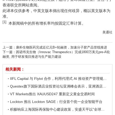
香港联交所网站查阅。
此译本仅供参考，中英文版本倘出现任何歧异，概以英文版本为
准。
[1]
本新闻稿中的所有增长率均按固定汇率计算。
美通社
上一篇：
康朴生物医药完成近亿元B+轮融资，加速分子胶产品管线推进
下一篇：
因诺纬克生物（Innovac Therapeutics）完成1800万美元pre-A轮
融资, 用于研发项目推进与生产能力建设
相关新闻：
IIFL Capital 与 Flytxt 合作，利用代理式 AI 推动资产管理规模的可持续增长
Questex旗下国际酒店业投资论坛亚洲峰会表示，亚洲酒店业有望迎来投资加速期
VT Markets推出 XAUUSD247 重新定义黄金交易时间
Lockton 推出 Lockton SAGE：行业首个统一企业智能平台
积极响应上海国际再保险中心建设政策，安盛天平以"全球资源+本地桥梁"战略助力行业高质量发展