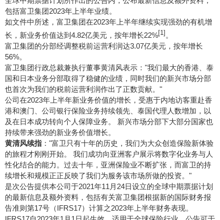
全球中期票据计划所作出的公告内，公布最新信息及额外资料，
包括富卫集团2023年上半年业绩。
如文件中所述，富卫集团在2023年上半年继续实现强劲的有机增
[1]
长，新业务价值达到4.82亿美元，按年增长22%
。
富卫集团的分部经调整税前运营利润达3.07亿美元，按年增长
56%。
富卫集团行政总裁兼执行董事黄清风表示："我们最大的香港、泰
国和日本业务分部取得了稳健的业绩，同时我们的新兴市场分部
也首次为我们的税前运营利润作出了正数贡献。"
公司在2023年上半年新业务价值的增长，受惠于内地访客重赴香
港和澳门、公司银行保险业务持续领先、泰国代理人数增加，以
及在日本成功转向个人保障业务。 新兴市场分部下大部分国家也
持续带来强劲的新业务价值增长。
黄清风续指
："富卫只有十年的历史，我们为大众创造保险新体验
的旅程才刚刚开始。 我们成功向亚洲客户展示将数字化业务与人
性化结合的能力。过去十年，亚洲保险业不断扩张，而富卫的持
续增长和规模正正反映了我们为服务该市场所做的投资。"
是次公告提供本公司于2021年11月24日设立的全球中期票据计划
的最新信息及额外资料，包括有关富卫集团根据新的国际财务报
告准则第17号（IFRS17）计算之2023年上半年财务表现。
IFRS17自2023年1月1日起生效，适用于全球保险行业。公告可于