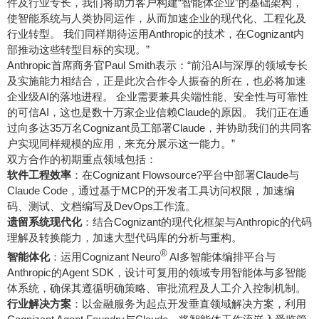
件及行业专长，我们将助力客户构建“智能体企业”的基础架构，
使智能系统与人类协同运作，从而加速企业的现代化、工程化及
行业转型。 我们同样期待运用Anthropic的技术，在Cognizant内
部推动这些转型目标的实现。”
Anthropic首席商务官Paul Smith表示：“前沿AI与深厚的领域专长
及实施能力相结合，正是此次合作令人振奋的所在，也必将加速
企业级AI的落地进程。 企业需要兼具尖端性能、安全性与可靠性
的可信AI，这也是数十万家企业信赖Claude的原因。 我们正在通
过向多达35万名Cognizant员工部署Claude，并协助我们的共同客
户实现同样规模的应用，来充分展示这一能力。”
双方合作的初期重点领域包括：
软件工程效率
：在Cognizant Flowsource?平台中部署Claude与
Claude Code，通过基于MCP的开发者工具访问权限，加速编
码、测试、文档编写及DevOps工作流。
遗留系统现代化
：结合Cognizant的现代化框架与Anthropic的代码
理解及转换能力，加速大型代码库的分析与重构。
®
智能体化
：运用Cognizant Neuro
AI多智能体编排平台与
Anthropic的Agent SDK，设计可复用的领域专用智能体与多智能
体系统，确保其遵循明确策略、审批流程及人工介入控制机制。
行业解决方案
：以金融服务为起点开发垂直领域解决方案，利用