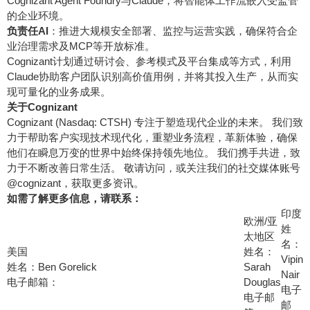
Cognizant Agent Foundry与Claude，将智能体工作流嵌入受监管
的企业环境。
负责任AI
：推进大规模安全部署、监控与运营实践，确保符合企
业治理需求及MCP等开放标准。
Cognizant计划通过研讨会、参考模式及平台集成等方式，利用
Claude协助客户团队识别高价值用例，并将其投入生产，从而实
现可量化的业务成果。
关于Cognizant
Cognizant (Nasdaq: CTSH) 专注于塑造现代企业的未来。 我们致
力于帮助客户实现技术现代化，重塑业务流程，革新体验，确保
他们在瞬息万变的世界中始终保持领先地位。 我们携手共进，致
力于不断改善日常生活。 敬请访问
，或关注我们的社交媒体账号
@cognizant，获取更多资讯。
如需了解更多信息，请联系：
印度
欧洲/亚
姓
太地区
名：
美国
姓名：
Vipin
姓名：Ben Gorelick
Sarah
Nair
电子邮箱：
Douglas
电子
电子邮
邮