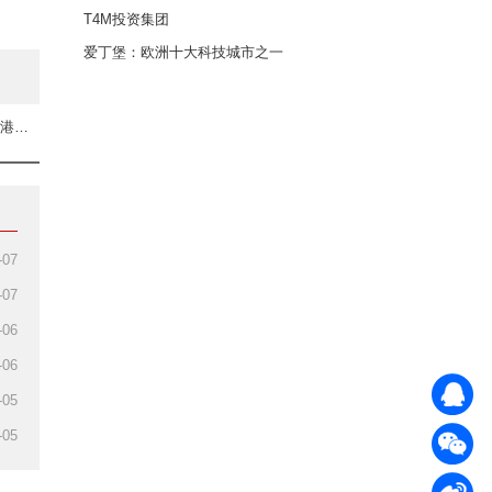
T4M投资集团
爱丁堡：欧洲十大科技城市之一
下一篇：保诚与IHH医疗集团（北亚洲）深化合作 进一步拓展香港及中国内地医疗费用直付服务网络
-07
-07
-06
-06
-05
-05