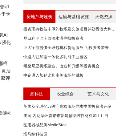
荣誉印
注于为
房地产与建筑
运输与基础设施
天然资源
投资现有收益丰厚的牧场及文旅项目并获得澳大利亚身份
署AI
尼日利亚巴卡西深水港寻找投资者
步强化
亚太宇航提供全球包机和货运服务 为投资者带来无限商机
快速入驻加蓬一体化多功能工业园区
那样
坦桑尼亚机场建造、改造和升级等投资机会
，灵活
中企进入加勒比和南美市场的跳板
估中获评
高科技
农业综合
艺术与文化
英国及全球亿万医疗高端市场寻求中国投资者开发
美通社
美国-内达华州雷诺市新建辅助胶性材料加工厂寻求中国投资者
医用器械品牌MedicSteel
塔马纳科技园