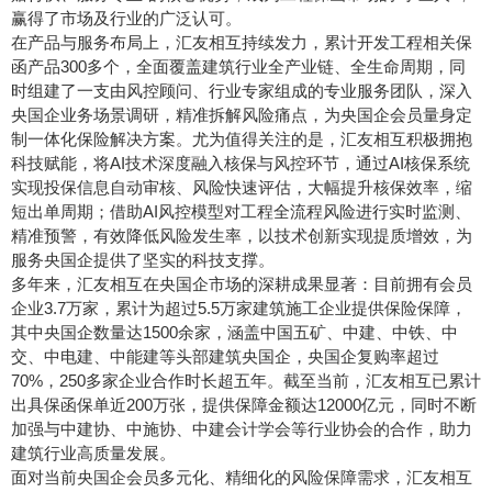
赢得了市场及行业的广泛认可。
在产品与服务布局上，汇友相互持续发力，累计开发工程相关保
函产品300多个，全面覆盖建筑行业全产业链、全生命周期，同
时组建了一支由风控顾问、行业专家组成的专业服务团队，深入
央国企业务场景调研，精准拆解风险痛点，为央国企会员量身定
制一体化保险解决方案。尤为值得关注的是，汇友相互积极拥抱
科技赋能，将AI技术深度融入核保与风控环节，通过AI核保系统
实现投保信息自动审核、风险快速评估，大幅提升核保效率，缩
短出单周期；借助AI风控模型对工程全流程风险进行实时监测、
精准预警，有效降低风险发生率，以技术创新实现提质增效，为
服务央国企提供了坚实的科技支撑。
多年来，汇友相互在央国企市场的深耕成果显著：目前拥有会员
企业3.7万家，累计为超过5.5万家建筑施工企业提供保险保障，
其中央国企数量达1500余家，涵盖中国五矿、中建、中铁、中
交、中电建、中能建等头部建筑央国企，央国企复购率超过
70%，250多家企业合作时长超五年。截至当前，汇友相互已累计
出具保函保单近200万张，提供保障金额达12000亿元，同时不断
加强与中建协、中施协、中建会计学会等行业协会的合作，助力
建筑行业高质量发展。
面对当前央国企会员多元化、精细化的风险保障需求，汇友相互