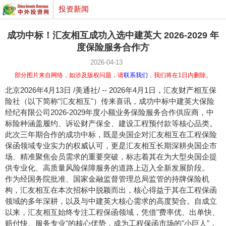
投资新闻
成功中标！汇友相互成功入选中建英大 2026-2029 年
度保险服务合作方
2026-04-13
部分图片来自网络，如涉及版权问题，请
联系我们
，我们将在1日内删除。
北京
2026年4月13日
/美通社/ -- 2026年4月1日，汇友财产相互保
险社（以下简称"汇友相互"）
传来喜讯
，成功中标中建英大保险
经纪有限公司2026-2029年度小额业务保险服务合作供应商，中
标险种涵盖履约、诉讼财产保全、建设工程预付款等核心品类。
此次三年期合作的成功中标，既是央国企对汇友相互在工程保险
保函领域专业实力的权威认可，更是汇友相互长期深耕央国企市
场、精准聚焦会员需求的重要突破，标志着其在为大型央国企提
供专业化、高质量风险保障服务的道路上迈入全新发展阶段。
作为经国务院批准、国家金融监督管理总局监管的持牌保险机
构，汇友相互在本次招标中脱颖而出，核心得益于其在工程保函
领域的多年深耕，以及与中建英大核心需求的高度契合。自成立
以来，汇友相互始终专注工程保函领域，凭借"费率优、出单快、
赔付快、服务专业"的核心优势，成为工程保函市场的"小巨人"，