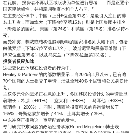
在瓦解。 投资者不再以区域版块为单位进行思考——而是正逐个
国家评估韧性，并相应调整资本和个人布局。”
在主要经济体中，中国（上升6位至第31名）是最引人注目的排
名上升者，而加拿大（下降4位至第15名）则是七国集团中排名
下降最多的国家。 美国（第24名）和英国（第19名）排名保持不
变。
而受冲突、制裁或结构性脆弱影响的国家排名则大幅下滑，包括
白俄罗斯（下降57位至第117名）、波斯尼亚和黑塞哥维那（下
降32位至第89名）以及乌克兰（下降28位至第131名）。
投资者反应加速
这些变化已体现在投资者的行为中。
Henley & Partners的内部数据显示，自2026年1月以来，已有逾
70个国籍的人士提交了申请，涉及全球40多个居留和公民身份计
划。
主权多元化的需求正在急剧上升，多国移民投资计划的申请量显
著增长：希腊（+61%）、意大利（+43%）、马耳他（+38%）
和瑙鲁（+200%）。同时，新西兰投资移民的咨询量增长了
165%，哥斯达黎加增长了44%，土耳其增长了35%。
中东冲突正推动这一重新配置的发生。
专门研究中东问题的政治经济学家Robert Mogielnicki博士表