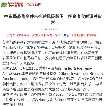
投资新闻
中东局势剧变冲击全球风险版图，投资者实时调整应
对
2026-05-12
部分图片来自网络，如涉及版权问题，请
联系我们
，我们将在1日内删除。
美国与以色列针对伊朗的战争引发了地缘政治与能源冲击。国际
货币基金组织（IMF）警告称，局势升级可能将全球经济推向衰
退，即便在最乐观情境下，也可能造成长期损害。在此背景下，
各国风险正在被迅速重估，投资者也已开始跨司法管辖区重新配
置资本与个人风险敞口。
伦敦
2026年5月12日
/美通社/ -- 最新版Henley & Partners–
AlphaGeo全球投资风险与韧性指数（Global Investment Risk and
Resilience Index）揭示了全球风险的剧烈洗牌。该指数综合了结
构性韧性、实时市场信号以及投资者行为，以数据为支撑，清晰
展现了各国及投资者如何应对快速变化的地缘政治局势。
在本次特别版中，该指数基于截至2026年4月1日的国家风险溢价
（CRP）数据，并结合Henley & Partners当前的客户需求趋势进
行了压力测试。