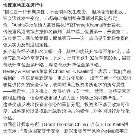
快速重构正在进行中
“韧性是一种长期属性，不会瞬间发生改变。 但风险恰恰相反，
它会迅速发生变化。 市场每时每刻都在重新对风险进行定
价。”AlphaGeo创始人兼首席执行官Parag Khanna博士表示。
传统避风港继续占据排名前列，其中瑞士位居第一，丹麦第二，
瑞典第三，新加坡第四，挪威第五——这一点凸显了北欧集群的
强大实力及制度稳定性。
多个新兴经济体排名大幅上升，其中印度跃升40位至第64名，菲
律宾跃升40位至第74名，此外，土耳其跃升32位至第88名，墨西
哥跃升30位至第66名，摩洛哥跃升28位至第70名。
Henley & Partners董事长Christian H. Kaelin博士表示：“我们当前
看到的，不仅是重新定价，更是分化加剧。 没有任何一个国家能
够提供持久的安全保障，或同时满足投资者所追求的所有属性
——稳定性、准入机会、发展机遇与安全性。 然而，这些要素若
能相互结合，便会形成更强大的力量：策略上的可选择性。”
这些变动反映出投资者信心的重新分配。投资者正基于政策可信
度、战略定位以及抵御地缘政治冲击的韧性，对各国进行差异化
评估。
致同会计师事务所（Grant Thornton China）合伙人Tim Klatte博
士表示：“‘发达国家等于安全，新兴市场等于风险’的传统叙事正