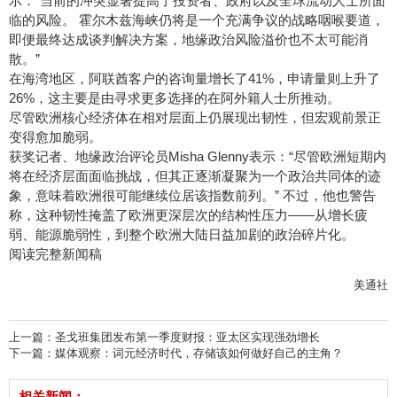
示：“当前的冲突显著提高了投资者、政府以及全球流动人士所面
临的风险。 霍尔木兹海峡仍将是一个充满争议的战略咽喉要道，
即便最终达成谈判解决方案，地缘政治风险溢价也不太可能消
散。”
在海湾地区，阿联酋客户的咨询量增长了41%，申请量则上升了
26%，这主要是由寻求更多选择的在阿外籍人士所推动。
尽管欧洲核心经济体在相对层面上仍展现出韧性，但宏观前景正
变得愈加脆弱。
获奖记者、地缘政治评论员Misha Glenny表示：“尽管欧洲短期内
将在经济层面面临挑战，但其正逐渐凝聚为一个政治共同体的迹
象，意味着欧洲很可能继续位居该指数前列。” 不过，他也警告
称，这种韧性掩盖了欧洲更深层次的结构性压力——从增长疲
弱、能源脆弱性，到整个欧洲大陆日益加剧的政治碎片化。
阅读完整新闻稿
美通社
上一篇：
圣戈班集团发布第一季度财报：亚太区实现强劲增长
下一篇：
媒体观察：词元经济时代，存储该如何做好自己的主角？
相关新闻：