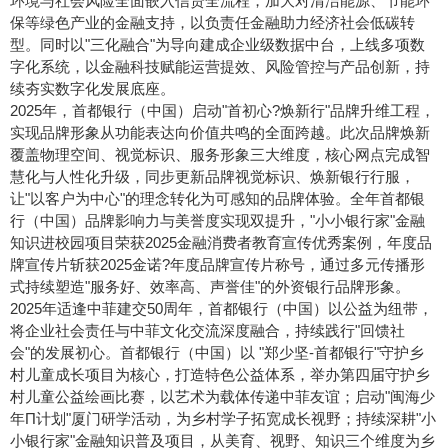
环境与社会风险全面嵌入信贷全流程，加大对清洁能源、节能环
保等绿色产业的金融支持，以负责任金融助力经济社会低碳转
型。同时以"三化融合"为导向建成企业级数据中台，上线多项数
字化系统，以金融科技赋能运营提效、风险管控与产品创新，持
续夯实数字化发展底座。
2025年，首都银行（中国）启动"首初心?焕新行"品牌升维工程，
实现品牌形象从功能表达向价值共鸣的全面跨越。此次品牌焕新
覆盖物理空间、视觉标识、服务形象三大维度，核心网点完成智
慧化与人性化升级，同步更新品牌视觉标识、焕新银行行服，
让"以客户为中心"的理念转化为可感知的品牌体验。全年首都银
行（中国）品牌影响力与美誉度实现双提升，"小小银行家"金融
知识进校园项目荣获2025金融消费者教育宣传优秀案例，年度品
牌宣传片斩获2025金诺?年度品牌宣传片称号，通过多元传播形
式持续塑造"服务好、效率高、声誉佳"的外资银行品牌形象。
2025年适逢中菲建交50周年，首都银行（中国）以公益为纽带，
将企业社会责任与中菲文化交流深度融合，持续践行"回馈社
会"的发展初心。首都银行（中国）以 "郑少坚-首都银行"守护乡
村儿童成长项目为核心，打造特色公益体系，举办第四届守护乡
村儿童公益绘画比赛，以艺术为载体传递中菲友谊；启动"闽海少
年Π计划"厦门研学活动，为乡村学子
拓宽
成长视野；持续深耕"小
小银行家"金融知识普及项目，从美育、视野、知识三个维度为乡