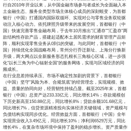
行自2010年开业以来，从中国金融市场参与者成长为全面融入本
土金融生态、服务全类型市场主体核心成员的深刻蜕变，为首都
银行（中国）打通国内国际双循环、实现对公与零售业务双轮驱
动注入核心动力。依托牌照升级带来的发展空间，首都银行（中
国）快速完善零售金融布局，于去年10月推出"汇通存""汇盈存"两
款结构性存款产品，搭建起适配本土居民需求的财富管理产品矩
阵，顺利实现零售业务从0到1的突破。与此同时，首都银行（中
国）持续优化全国战略布局，常州分行乔迁新址、上海分行焕新
升级，两大网点以全新服务形态扎根长三角核心区域，进一步强
化"以长三角为中心辐射全国"的服务网络，实现与区域经济的同
频成长。
在行业息差持续承压、市场不确定性加剧的背景下，首都银行
（中国）坚守"风险为本、合规筑底"的经营理念，实现规模、效
益、质量的协同向好，经营韧性持续凸显。截至2025年末，首都
银行（中国）总资产达233.33亿元，同比增长14%；存款规模创
下历史新高至150.88亿元，同比增长8%；贷款余额101.68亿元，
同比增长7%，信贷资源精准投向实体经济关键领域，资产规模与
负债结构实现同步优化。经营效益方面，首都银行（中国）全年
实现营业收入3.49亿元，同比增长10%；净利润6529万元，同比
增长4%，在复杂市场环境中保持了盈利的稳步增长。资产质量作