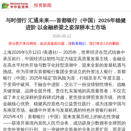
投资新闻
与时偕行 汇通未来----首都银行（中国）2025年稳健
进阶 以金融桥梁之姿深耕本土市场
2026-05-12
部分图片来自网络，如涉及版权问题，请
联系我们
，我们将在1日内删除。
上海
2026年5月12日
/美通社/ -- 2025年，世界经济在范式转换中
承压前行，中国经济以韧性与定力锚定高质量发展主线，金融业
在高水平对外开放与数字化转型浪潮中，迎来全新的发展机遇与
挑战。作为菲律宾首都银行集团全资设立的外资法人银行，首都
银行（中国）2025年锚定"防风险为首，行稳至非凡"年度主题，
于变局中破局、于融合中进阶，交出了一份业绩韧性增长、战略
关键突破、品牌全面升维、责任扎实落地的高质量答卷，不仅完
成了本土化深耕的里程碑式跨越，更凭借全牌照资质升级、跨境
金融核心优势、稳健风控底色与公益责任践行，成为连接中国与
东南亚市场、融通中外资本与发展机遇的特色外资银行标杆。
2025年4月，首都银行（中国）迎来发展历程上的标志性突破
——获准开展境内居民人民币业务，成功跻身少数拥有全牌照的
在华外资银行行列。这一突破绝非简单的业务边界扩容，而是该