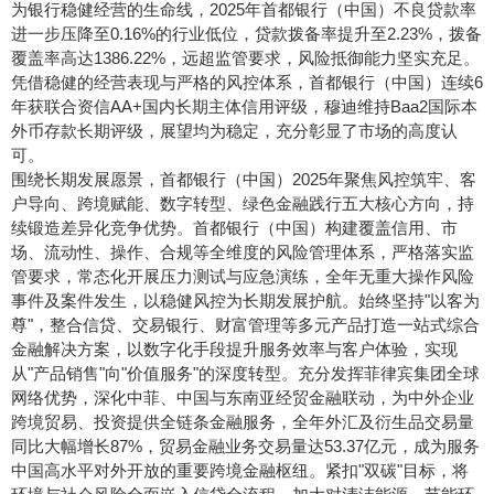
为银行稳健经营的生命线，2025年首都银行（中国）不良贷款率
进一步压降至0.16%的行业低位，贷款拨备率提升至2.23%，拨备
覆盖率高达1386.22%，远超监管要求，风险抵御能力坚实充足。
凭借稳健的经营表现与严格的风控体系，首都银行（中国）连续6
年获联合资信AA+国内长期主体信用评级，穆迪维持Baa2国际本
外币存款长期评级，展望均为稳定，充分彰显了市场的高度认
可。
围绕长期发展愿景，首都银行（中国）2025年聚焦风控筑牢、客
户导向、跨境赋能、数字转型、绿色金融践行五大核心方向，持
续锻造差异化竞争优势。首都银行（中国）构建覆盖信用、市
场、流动性、操作、合规等全维度的风险管理体系，严格落实监
管要求，常态化开展压力测试与应急演练，全年无重大操作风险
事件及案件发生，以稳健风控为长期发展护航。始终坚持"以客为
尊"，整合信贷、交易银行、财富管理等多元产品打造一站式综合
金融解决方案，以数字化手段提升服务效率与客户体验，实现
从"产品销售"向"价值服务"的深度转型。充分发挥菲律宾集团全球
网络优势，深化中菲、中国与东南亚经贸金融联动，为中外企业
跨境贸易、投资提供全链条金融服务，全年外汇及衍生品交易量
同比大幅增长87%，贸易金融业务交易量达53.37亿元，成为服务
中国高水平对外开放的重要跨境金融枢纽。紧扣"双碳"目标，将