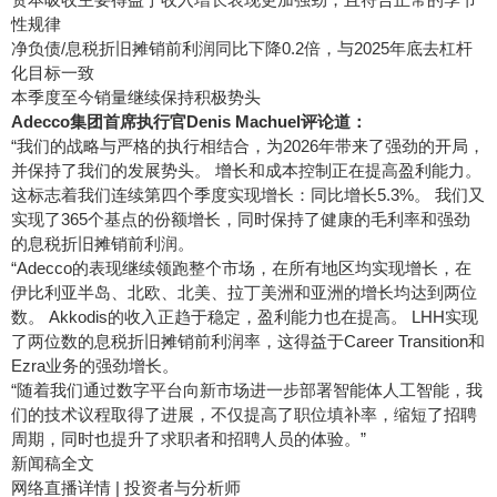
性规律
净负债/息税折旧摊销前利润同比下降0.2倍，与2025年底去杠杆
化目标一致
本季度至今销量继续保持积极势头
Adecco集团首席执行官Denis Machuel评论道：
“我们的战略与严格的执行相结合，为2026年带来了强劲的开局，
并保持了我们的发展势头。 增长和成本控制正在提高盈利能力。
这标志着我们连续第四个季度实现增长：同比增长5.3%。 我们又
实现了365个基点的份额增长，同时保持了健康的毛利率和强劲
的息税折旧摊销前利润。
“Adecco的表现继续领跑整个市场，在所有地区均实现增长，在
伊比利亚半岛、北欧、北美、拉丁美洲和亚洲的增长均达到两位
数。 Akkodis的收入正趋于稳定，盈利能力也在提高。 LHH实现
了两位数的息税折旧摊销前利润率，这得益于Career Transition和
Ezra业务的强劲增长。
“随着我们通过数字平台向新市场进一步部署智能体人工智能，我
们的技术议程取得了进展，不仅提高了职位填补率，缩短了招聘
周期，同时也提升了求职者和招聘人员的体验。”
新闻稿全文
网络直播详情 | 投资者与分析师