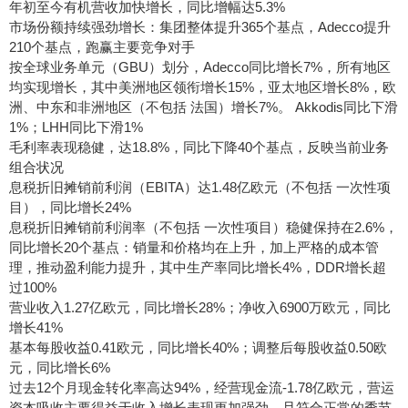
年初至今有机营收加快增长，同比增幅达5.3%
市场份额持续强劲增长：集团整体提升365个基点，Adecco提升
210个基点，跑赢主要竞争对手
按全球业务单元（GBU）划分，Adecco同比增长7%，所有地区
均实现增长，其中美洲地区领衔增长15%，亚太地区增长8%，欧
洲、中东和非洲地区（不包括 法国）增长7%。 Akkodis同比下滑
1%；LHH同比下滑1%
毛利率表现稳健，达18.8%，同比下降40个基点，反映当前业务
组合状况
息税折旧摊销前利润（EBITA）达1.48亿欧元（不包括 一次性项
目），同比增长24%
息税折旧摊销前利润率（不包括 一次性项目）稳健保持在2.6%，
同比增长20个基点：销量和价格均在上升，加上严格的成本管
理，推动盈利能力提升，其中生产率同比增长4%，DDR增长超
过100%
营业收入1.27亿欧元，同比增长28%；净收入6900万欧元，同比
增长41%
基本每股收益0.41欧元，同比增长40%；调整后每股收益0.50欧
元，同比增长6%
过去12个月现金转化率高达94%，经营现金流-1.78亿欧元，营运
资本吸收主要得益于收入增长表现更加强劲，且符合正常的季节