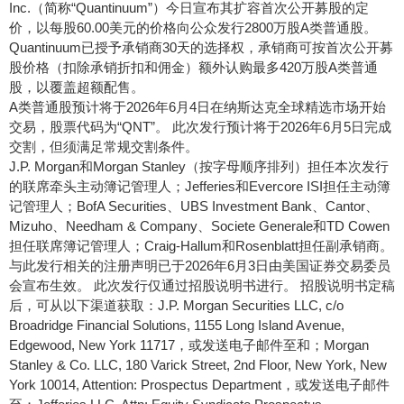
Inc.（简称“Quantinuum”）今日宣布其扩容首次公开募股的定
价，以每股60.00美元的价格向公众发行2800万股A类普通股。
Quantinuum已授予承销商30天的选择权，承销商可按首次公开募
股价格（扣除承销折扣和佣金）额外认购最多420万股A类普通
股，以覆盖超额配售。
A类普通股预计将于2026年6月4日在纳斯达克全球精选市场开始
交易，股票代码为“QNT”。 此次发行预计将于2026年6月5日完成
交割，但须满足常规交割条件。
J.P. Morgan和Morgan Stanley（按字母顺序排列）担任本次发行
的联席牵头主动簿记管理人；Jefferies和Evercore ISI担任主动簿
记管理人；BofA Securities、UBS Investment Bank、Cantor、
Mizuho、Needham & Company、Societe Generale和TD Cowen
担任联席簿记管理人；Craig-Hallum和Rosenblatt担任副承销商。
与此发行相关的注册声明已于2026年6月3日由美国证券交易委员
会宣布生效。 此次发行仅通过招股说明书进行。 招股说明书定稿
后，可从以下渠道获取：J.P. Morgan Securities LLC, c/o
Broadridge Financial Solutions, 1155 Long Island Avenue,
Edgewood, New York 11717，或发送电子邮件至和；Morgan
Stanley & Co. LLC, 180 Varick Street, 2nd Floor, New York, New
York 10014, Attention: Prospectus Department，或发送电子邮件