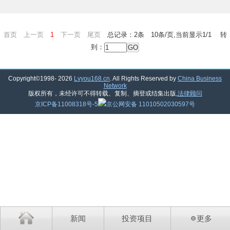
首页 上一页
1
下一页 尾页
总记录：2条 10条/页,当前显示1/1 转
到：
Copyright©1998-
2026
Lvyou168.cn
. All Rights Reserved by
China Business
Network
版权所有，未经许可不得转载、复制、摘登或结集出版,
法律顾问
京ICP备11008318号-5
京公网安备 11010502030597号
新闻
投资项目
更多