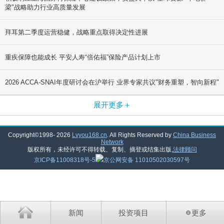
梁"战略助力行业高质量发展
拜耳第二季度运营稳健，战略重点取得决定性进展
重疾保障也能成长 平安人寿“倍佑福”保险产品计划上市
2026 ACCA-SNAI年度研讨会在沪举行 业界专家共议"财务重塑，智向新程"
展开更多＋
Copyright©1998-
2026
Lvyou168.cn
. All Rights Reserved by
China Business
Network
版权所有，未经许可不得转载、复制、摘登或结集出版,
法律顾问
京ICP备11008318号-5
京公网安备 11010502030597号
新闻
投资项目
更多