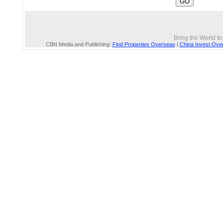
Bring the World t
CBN Media and Publishing:
Find Properties Overseas
|
China Invest Ove