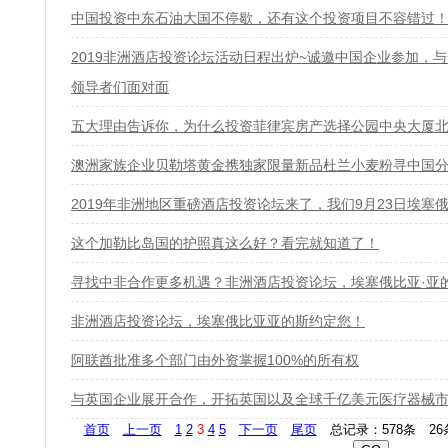
中国投资中东石油大国不停歇，还有这个投资项目不容错过
2019非洲酒店投资论坛活动日程出炉~诚邀中国企业参加，
领导者们面对面
五大理由告诉你，为什么投资菲律宾房产选择公园中央大厦北
澳洲家族企业贝勒塔黄金携独家限量新品杜兰小麦粉寻中国分
2019年非洲地区重磅酒店投资论坛来了，我们9月23日埃塞
这个加勒比岛国的护照真这么好？看完就知道了！
寻找中非合作更多机遇？非洲酒店投资论坛，埃塞俄比亚·亚
非洲酒店投资论坛，埃塞俄比亚亚的斯约定您！
阿联酋批准多个部门由外资掌握100%的所有权
与英国企业展开合作，开拓英国以及全球千亿美元医疗器械
首页
上一页
1
2
3
4
5
下一页
尾页
总记录：578条 26条