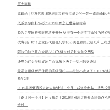
巨大商机
邀请函 | 沙迦代表团邀您参加在香港举办的一带一路高峰论坛
厄瓜多尔白虾“闪亮”2019中餐烹饪世界锦标赛
脱欧后英国投资环境将更开放,这里有一个您不可错过的投资
优惠倒计时！全家四代最低只需10万美金移民安提瓜和巴布
阿拉伯航空将在全新A321飞机交付后扩大航空网络
还在为购买菲律宾房产而犹豫不决？一切用数据说话
最适合顶级餐厅使用的高级面粉——杜兰小麦来了！100%
商/代理
2019非洲酒店投资论坛倒计时一个月，诚邀您参与，找到投
【倒计时一个月】还没报名？2019非洲酒店投资论坛亮点抢
错过！