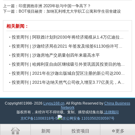
上一篇：
印度拥抱非洲 2020年欲与中国一争高下？
下一篇：
BOT项目融资：加纳瓦利维尤大学职工公寓和学生宿舍建设
相关新闻：
投资周刊 | 阿联酋计划到2030年将经济规模从1.4万亿迪拉姆增加至3万亿迪拉姆
投资周刊 | 沙迦经济局在2021 年签发及续签61130份许可证，阿拉伯航空公司2021年净利润达到7.2亿迪拉姆
投资周刊 | 沙迦房地产交易量创四年来最高水平
投资周刊 | 哈姆利亚自由区继续吸引外资巩固其投资目的地地位，沙迦投资发展局与万豪国际集团签署合作协议
投资周刊 | 2021年在沙迦出版城自贸区注册的新公司达2000家，沙迦伊斯兰银行2021年净利润增长26.7%
投资周刊 | 2021年达纳天然气公司收入增至3.77亿美元，Arada销售额达24.1亿迪拉姆
Copyright©1998-
2026
Lvyou168.cn
. All Rights Reserved by
China Business
Network
版权所有，未经许可不得转载、复制、摘登或结集出版,
法律顾问
京ICP备11008318号-5
京公网安备 11010502030597号
新闻
投资项目
更多