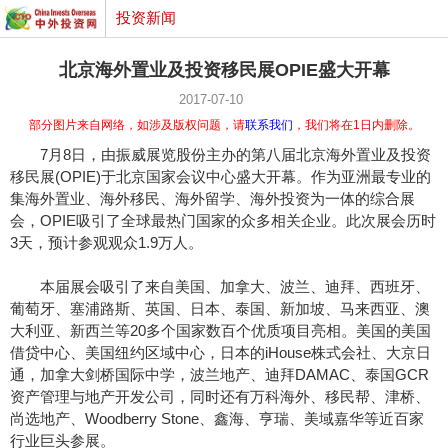
投资新闻
北京海外置业及投资移民展OPIE盛大开幕
2017-07-10
部分图片来自网络，如涉及版权问题，请
联系我们
，我们将在1日内删除。
7月8日，由振威展览股份主办的第八届北京海外置业及投资
移民展(OPIE)于北京国家会议中心盛大开幕。作为亚洲最专业的
集海外置业、海外移民、海外留学、海外投资为一体的综合展
会，OPIE吸引了全球最热门国家的众多相关企业。此次展会历时
3天，预计参观观众1.9万人。
本届展会吸引了来自美国、加拿大、波兰、迪拜、西班牙、
葡萄牙、塞浦路斯、英国、日本、泰国、新加坡、马来西亚、澳
大利亚、新西兰等20多个国家数百个优质项目亮相。美国的美国
借贷中心、美国纽约区域中心，日本的iHouse株式会社、大京日
通，加拿大剑桥国际中学，波兰地产、迪拜DAMAC、泰国GCR
资产管理与地产开发公司，同时还有万科海外、移民帮、津桥、
尚选地产、Woodberry Stone、鑫海、亨瑞、美域嘉华等近百家
行业巨头参展。